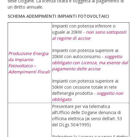
delle Dogane. La licenza citata è soggetta al pagamento di
un diritto annuale.
SCHEMA ADEMPIMENTI IMPIANTI FOTOVOLTAICI
Impianti con potenza inferiore o
uguale ai 20kW -
non sono sottoposti
al regime di accise
Impianti con potenza superiore ai
Produzione Energia
20kW con autoconsumo -
soggetto
da Impianto
obbligato con Licenza, ma esente dal
Fotovoltaico –
pagamento delle accise
Adempimenti Fiscali
Impianti con potenza superiore ai
50kW con cessione totale in rete
dell’energia prodotta -
soggetto non
obbligato
Presentare per via telematica
all’Ufficio delle Dogane denuncia di
officina elettrica (ai sensi dell’art. 53
del DLgs 504/1995)
Richiedere la Licenza e pagare il diritto