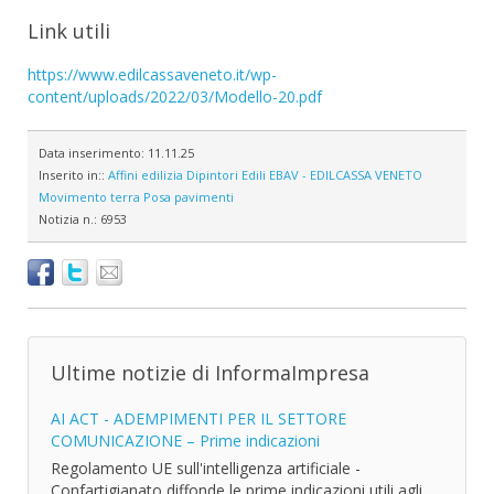
Link utili
https://www.edilcassaveneto.it/wp-
content/uploads/2022/03/Modello-20.pdf
Data inserimento:
11.11.25
Inserito in::
Affini edilizia
Dipintori
Edili
EBAV - EDILCASSA VENETO
Movimento terra
Posa pavimenti
Notizia n.:
6953
Ultime notizie di InformaImpresa
AI ACT - ADEMPIMENTI PER IL SETTORE
COMUNICAZIONE – Prime indicazioni
Regolamento UE sull'intelligenza artificiale -
Confartigianato diffonde le prime indicazioni utili agli