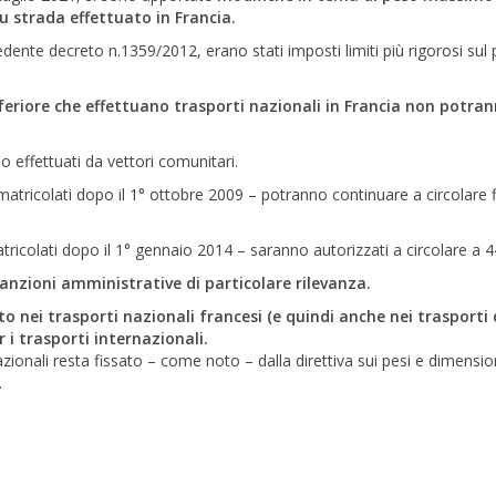
su strada effettuato in Francia.
edente decreto n.1359/2012, erano stati imposti limiti più rigorosi sul
 inferiore che effettuano trasporti nazionali in Francia non potra
io effettuati da vettori comunitari.
mmatricolati dopo il 1° ottobre 2009 – potranno continuare a circolare 
tricolati dopo il 1° gennaio 2014 – saranno autorizzati a circolare a 4
anzioni amministrative di particolare rilevanza.
 nei trasporti nazionali francesi (e quindi anche nei trasporti 
 i trasporti internazionali.
azionali resta fissato – come noto – dalla direttiva sui pesi e dimensio
.