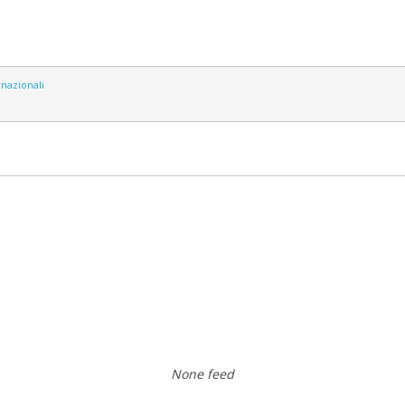
rnazionali
None feed