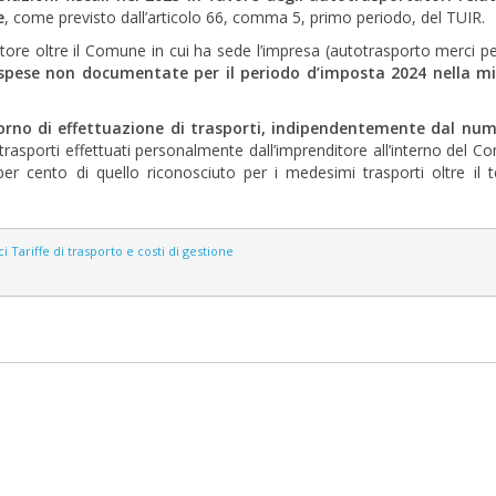
e
, come previsto dall’articolo 66, comma 5, primo periodo, del TUIR.
ditore oltre il Comune in cui ha sede l’impresa (autotrasporto merci p
spese non documentate per il periodo d’imposta 2024 nella mi
orno di effettuazione di trasporti, indipendentemente dal num
trasporti effettuati personalmente dall’imprenditore all’interno del C
r cento di quello riconosciuto per i medesimi trasporti oltre il te
ci
Tariffe di trasporto e costi di gestione