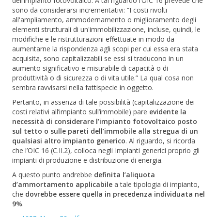
dell’impianto fotovoltaico. A tal riguardo l’OIC 16 prevede che
sono da considerarsi incrementativi: “I costi rivolti
all'ampliamento, ammodernamento o miglioramento degli
elementi strutturali di un'immobilizzazione, incluse, quindi, le
modifiche e le ristrutturazioni effettuate in modo da
aumentarne la rispondenza agli scopi per cui essa era stata
acquisita, sono capitalizzabili se essi si traducono in un
aumento significativo e misurabile di capacità o di
produttività o di sicurezza o di vita utile.” La qual cosa non
sembra ravvisarsi nella fattispecie in oggetto.
Pertanto, in assenza di tale possibilità (capitalizzazione dei
costi relativi all’impianto sull’immobile) pare
evidente la
necessità di considerare l’impianto fotovoltaico posto
sul tetto o sulle pareti dell’immobile alla stregua di un
qualsiasi altro impianto generico
. Al riguardo, si ricorda
che l’OIC 16 (C.II.2), colloca negli Impianti generici proprio gli
impianti di produzione e distribuzione di energia.
A questo punto andrebbe
definita l’aliquota
d’ammortamento applicabile
a tale tipologia di impianto,
che
dovrebbe essere quella in precedenza individuata nel
9%
.