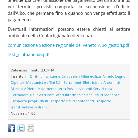
Si evidenzia che l’omissione del pagamento del diritto annuo
nei termini previsti comporta la sospensione d’ufficio
dall’Albo, che permane fino a quando non venga effettuato il
pagamento.
Eventuali informazioni possono essere chiesti al settore
ambiente della Confartigianato di Vicenza.
comunicazione Sezione regionale del veneto Albo gestori.pdf
testi_dirittiannuali.pdf
Data inserimento:
23.04.14
Inserito in::
Diritti di iscrizione
Carrozzieri
Affini edilizia
Arredo
Legno
Dipintori
Meccanici e affini
Edili
Serramenti
Elettricisti e Antennisti
Marmo e Pietra
Movimento terra
Posa pavimenti
Servizi casa
Termoidraulici e altri Installatori
Intermediazione Rifiuti
Scadenze
Trasporto propri rifiuti
Trasporto rifiuti conto terzi
Trasporto
transfrontaliero di rifiuti
Notizia n.:
1425