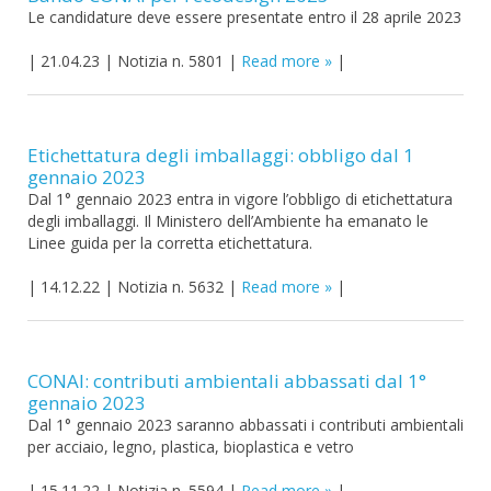
Le candidature deve essere presentate entro il 28 aprile 2023
|
21.04.23
|
Notizia n. 5801
|
Read more
|
Etichettatura degli imballaggi: obbligo dal 1
gennaio 2023
Dal 1° gennaio 2023 entra in vigore l’obbligo di etichettatura
degli imballaggi. Il Ministero dell’Ambiente ha emanato le
Linee guida per la corretta etichettatura.
|
14.12.22
|
Notizia n. 5632
|
Read more
|
CONAI: contributi ambientali abbassati dal 1°
gennaio 2023
Dal 1° gennaio 2023 saranno abbassati i contributi ambientali
per acciaio, legno, plastica, bioplastica e vetro
|
15.11.22
|
Notizia n. 5594
|
Read more
|