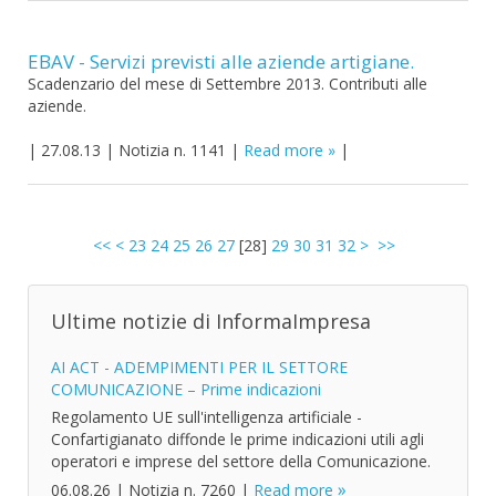
EBAV - Servizi previsti alle aziende artigiane.
Scadenzario del mese di Settembre 2013. Contributi alle
aziende.
|
27.08.13
|
Notizia n. 1141
|
Read more
|
<<
<
23
24
25
26
27
[
28
]
29
30
31
32
>
>>
Ultime notizie di InformaImpresa
AI ACT - ADEMPIMENTI PER IL SETTORE
COMUNICAZIONE – Prime indicazioni
Regolamento UE sull'intelligenza artificiale -
Confartigianato diffonde le prime indicazioni utili agli
operatori e imprese del settore della Comunicazione.
06.08.26
|
Notizia n. 7260
|
Read more