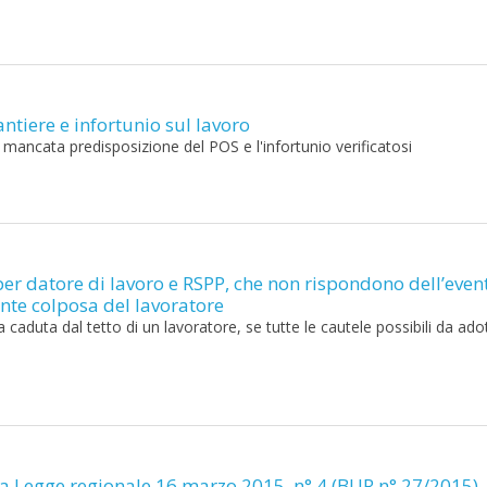
ntiere e infortunio sul lavoro
a mancata predisposizione del POS e l'infortunio verificatosi
per datore di lavoro e RSPP, che non rispondono dell’even
te colposa del lavoratore
caduta dal tetto di un lavoratore, se tutte le cautele possibili da ado
 la Legge regionale 16 marzo 2015, n° 4 (BUR n° 27/2015)