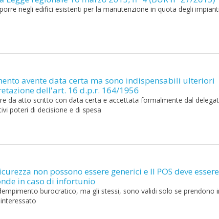
orre negli edifici esistenti per la manutenzione in quota degli impianti
mento avente data certa ma sono indispensabili ulteriori
pretazione dell'art. 16 d.p.r. 164/1956
tare da atto scritto con data certa e accettata formalmente dal delega
vi poteri di decisione e di spesa
i sicurezza non possono essere generici e Il POS deve essere
nde in caso di infortunio
adempimento burocratico, ma gli stessi, sono validi solo se prendono i
e interessato