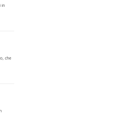
 in
to, che
n