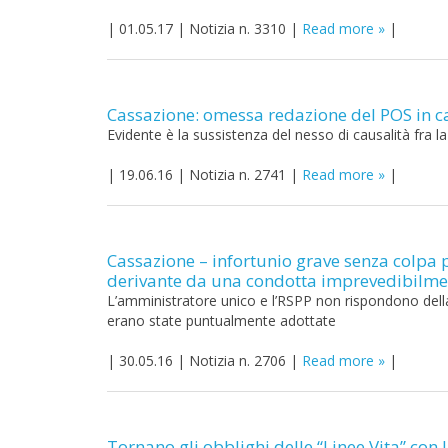
|
01.05.17
|
Notizia n. 3310
|
Read more
|
Cassazione: omessa redazione del POS in ca
Evidente è la sussistenza del nesso di causalità fra l
|
19.06.16
|
Notizia n. 2741
|
Read more
|
Cassazione – infortunio grave senza colpa 
derivante da una condotta imprevedibilmen
L’amministratore unico e l’RSPP non rispondono della 
erano state puntualmente adottate
|
30.05.16
|
Notizia n. 2706
|
Read more
|
Tornano gli obblighi delle “Linee Vita” con