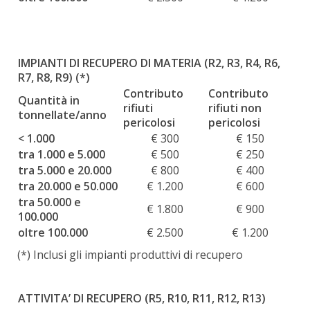
IMPIANTI DI RECUPERO DI MATERIA (R2, R3, R4, R6,
R7, R8, R9) (*)
Contributo
Contributo
Quantità in
rifiuti
rifiuti non
tonnellate/anno
pericolosi
pericolosi
< 1.000
€ 300
€ 150
tra 1.000 e 5.000
€ 500
€ 250
tra 5.000 e 20.000
€ 800
€ 400
tra 20.000 e 50.000
€ 1.200
€ 600
tra 50.000 e
€ 1.800
€ 900
100.000
oltre 100.000
€ 2.500
€ 1.200
(*) Inclusi gli impianti produttivi di recupero
ATTIVITA’ DI RECUPERO (R5, R10, R11, R12, R13)