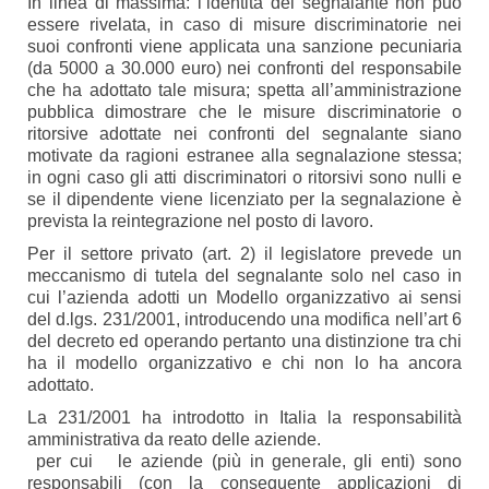
In linea di massima: l’identità del segnalante non può
essere rivelata, in caso di misure discriminatorie nei
suoi confronti viene applicata una sanzione pecuniaria
(da 5000 a 30.000 euro) nei confronti del responsabile
che ha adottato tale misura; spetta all’amministrazione
pubblica dimostrare che le misure discriminatorie o
ritorsive adottate nei confronti del segnalante siano
motivate da ragioni estranee alla segnalazione stessa;
in ogni caso gli atti discriminatori o ritorsivi sono nulli e
se il dipendente viene licenziato per la segnalazione è
prevista la reintegrazione nel posto di lavoro.
Per il settore privato (art. 2) il legislatore prevede un
meccanismo di tutela del segnalante solo nel caso in
cui l’azienda adotti un Modello organizzativo ai sensi
del d.lgs. 231/2001, introducendo una modifica nell’art 6
del decreto ed operando pertanto una distinzione tra chi
ha il modello organizzativo e chi non lo ha ancora
adottato.
La 231/2001 ha introdotto in Italia la responsabilità
amministrativa da reato delle aziende.
per cui le aziende (più in generale, gli enti) sono
responsabili (con la conseguente applicazioni di