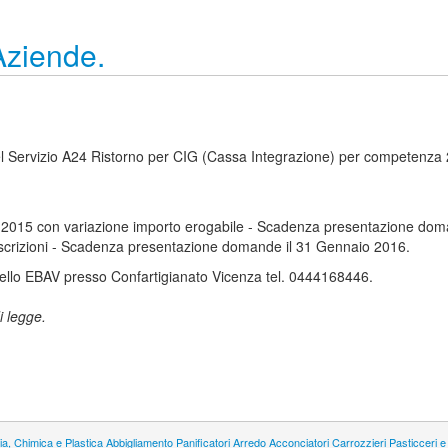
Aziende.
 del Servizio A24 Ristorno per CIG (Cassa Integrazione) per competenza 
2015 con variazione importo erogabile - Scadenza presentazione doma
escrizioni - Scadenza presentazione domande il 31 Gennaio 2016.
rtello EBAV presso Confartigianato Vicenza tel. 0444168446.
i legge.
a, Chimica e Plastica
Abbigliamento
Panificatori
Arredo
Acconciatori
Carrozzieri
Pasticceri e