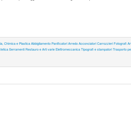
a, Chimica e Plastica
Abbigliamento
Panificatori
Arredo
Acconciatori
Carrozzieri
Fotografi
Ar
tetica
Serramenti
Restauro e Arti varie
Elettromeccanica
Tipografi e stampatori
Trasporto p