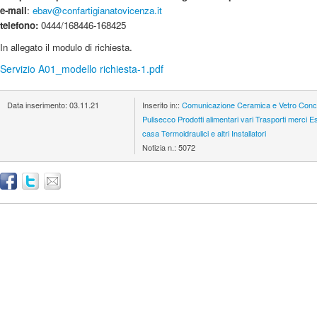
e-mail
:
ebav@confartigianatovicenza.it
telefono:
0444/168446-168425
In allegato il modulo di richiesta.
Servizio A01_modello richiesta-1.pdf
Data inserimento:
03.11.21
Inserito in::
Comunicazione
Ceramica e Vetro
Conci
Pulisecco
Prodotti alimentari vari
Trasporti merci
Es
casa
Termoidraulici e altri Installatori
Notizia n.:
5072