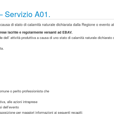
– Servizio A01.
a a causa di stato di calamità naturale dichiarata dalla Regione o evento 
rese iscritte e regolarmente versanti ad EBAV.
 sede dell’ attività produttiva a causa di uno stato di calamità naturale dichiar
ta.
Comune o perito professionista che
tiva, alle azioni intraprese
si dell’evento
sposizione per maggiori informazioni ai seguenti recapiti: