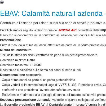
EBAV: Calamità naturali azienda 
Contributo all’azienda per i danni subiti alla sede di attività produttiv
Pubblichiamo di seguito la descrizione del
servizio A01
richiedibile dalle
imp
Il servizio si concretizza in un contributo all’ azienda per i danni subiti alla
Presentazione.
Entro 3 mesi dalla stima dei danni effettuata da parte di un perito professionis
Misura del contributo.
10%
della stima dei danni effettuata da parte di un perito professionista.
Contributo minimo:
€ 500
Contributo massimo:
€ 10.000
Il contributo è calcolato sulla stima dei danni al netto di Iva.
Documentazione necessaria.
- Copia stima danni da parte di un perito professionista
- Copia verbali di intervento/sopralluogo di VVFF, ULSS, Protezione civile, 
confermino con precisione l’evento atmosferico avvenuto
- Relazione in riferimento alla tipologia di danno, all’impatto sull’attività produt
Scadenza presentazione domanda
: variabile in quanto collegata al verificar
Lo
Sportello provinciale EBAV
di
Confartigianato Imprese Vicenza
è a di