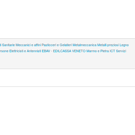
ti Sanitarie
Meccanici e affini
Pasticceri e Gelatieri
Metalmeccanica
Metalli preziosi
Legno
ersone
Elettricisti e Antennisti
EBAV - EDILCASSA VENETO
Marmo e Pietra
ICT
Servizi