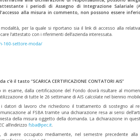
attestante i periodi di Assegno di Integrazione Salariale
(
ll’accesso alla misura in commento, non possono essere inferio
odalità, per la quale si riportano sia il link di accesso alla relativa
care l’attestato con i riferimenti dell’azienda interessata.
-n-160-settore-moda/
nda c’è il tasto “SCARICA CERTIFICAZIONE CONTATORI AIS”
 in esame, dalla certificazione del Fondo dovrà risultare al momen
lizzazione di tutte le 26 settimane di AIS calcolate nel biennio mobil
 i datori di lavoro che richiedono il trattamento di sostegno al re
cazione al FSBA tramite una dichiarazione resa ai sensi dell’art
ichiesta della misura oggetto della domanda. La dichiarazione in quest
C all’indirizzo
fsba@pec.it
.
tre, di avere occupato mediamente, nel semestre precedente alla