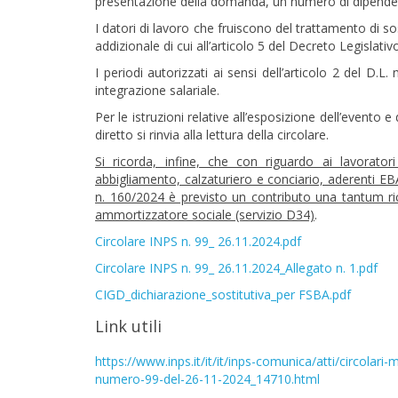
presentazione della domanda, un numero di dipendenti
I datori di lavoro che fruiscono del trattamento di 
addizionale di cui all’articolo 5 del Decreto Legislati
I periodi autorizzati ai sensi dell’articolo 2 del D.L.
integrazione salariale.
Per le istruzioni relative all’esposizione dell’evento
diretto si rinvia alla lettura della circolare.
Si ricorda, infine, che con riguardo ai lavoratori
abbigliamento, calzaturiero e conciario, aderenti EB
n. 160/2024 è previsto un contributo una tantum rich
ammortizzatore sociale (servizio D34)
.
Circolare INPS n. 99_ 26.11.2024.pdf
Circolare INPS n. 99_ 26.11.2024_Allegato n. 1.pdf
CIGD_dichiarazione_sostitutiva_per FSBA.pdf
Link utili
https://www.inps.it/it/it/inps-comunica/atti/circolari
numero-99-del-26-11-2024_14710.html