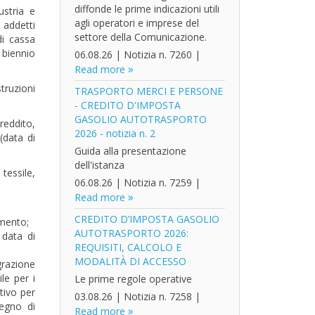
diffonde le prime indicazioni utili
ustria e
agli operatori e imprese del
 addetti
settore della Comunicazione.
di cassa
 biennio
06.08.26
|
Notizia n. 7260
|
Read more
truzioni
TRASPORTO MERCI E PERSONE
- CREDITO D'IMPOSTA
GASOLIO AUTOTRASPORTO
reddito,
2026 - notizia n. 2
(data di
Guida alla presentazione
dell'istanza
 tessile,
06.08.26
|
Notizia n. 7259
|
Read more
CREDITO D’IMPOSTA GASOLIO
mmento;
AUTOTRASPORTO 2026:
 data di
REQUISITI, CALCOLO E
MODALITÀ DI ACCESSO
grazione
le per i
Le prime regole operative
ativo per
03.08.26
|
Notizia n. 7258
|
segno di
Read more