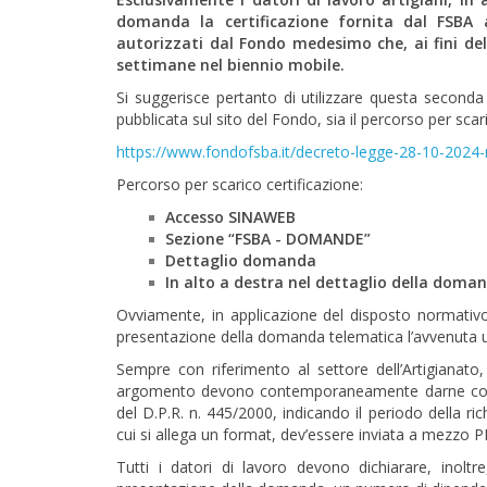
domanda la certificazione fornita dal FSBA 
autorizzati dal Fondo medesimo che, ai fini de
settimane nel biennio mobile.
Si suggerisce pertanto di utilizzare questa seconda m
pubblicata sul sito del Fondo, sia il percorso per scari
https://www.fondofsba.it/decreto-legge-28-10-2024
Percorso per scarico certificazione:
Accesso SINAWEB
Sezione “FSBA - DOMANDE”
Dettaglio domanda
In alto a destra nel dettaglio della doma
Ovviamente, in applicazione del disposto normativo
presentazione della domanda telematica l’avvenuta uti
Sempre con riferimento al settore dell’Artigianato,
argomento devono contemporaneamente darne comuni
del D.P.R. n. 445/2000, indicando il periodo della r
cui si allega un format, dev’essere inviata a mezzo PE
Tutti i datori di lavoro devono dichiarare, inol