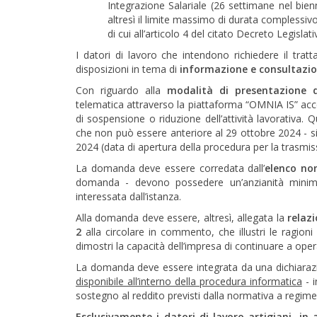
Integrazione Salariale (26 settimane nel bien
altresì il limite massimo di durata complessiv
di cui all’articolo 4 del citato Decreto Legislat
I datori di lavoro che intendono richiedere il trat
disposizioni in tema di
informazione e consultazio
Con riguardo alla
modalità di presentazione 
telematica attraverso la piattaforma “OMNIA IS” acces
di sospensione o riduzione dell’attività lavorativa. Q
che non può essere anteriore al 29 ottobre 2024 - si c
2024 (data di apertura della procedura per la trasmis
La domanda deve essere corredata dall’
elenco nom
domanda - devono possedere un’anzianità minima d
interessata dall’istanza.
Alla domanda deve essere, altresì, allegata la
relazi
2
alla circolare in commento, che illustri le ragion
dimostri la capacità dell’impresa di continuare a oper
La domanda deve essere integrata da una dichiarazion
disponibile all’interno della procedura informatica
- i
sostegno al reddito previsti dalla normativa a regime
Esclusivamente i datori di lavoro artigiani, in 