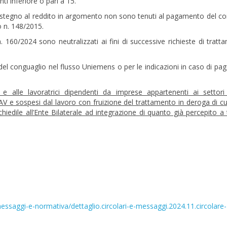
 inferiore o pari a 15.
sostegno al reddito in argomento non sono tenuti al pagamento del co
vo n. 148/2015.
 n. 160/2024 sono neutralizzati ai fini di successive richieste di tratt
 e del conguaglio nel flusso Uniemens o per le indicazioni in caso di p
 e alle lavoratrici dipendenti da imprese appartenenti ai settori 
AV e sospesi dal lavoro con fruizione del trattamento in deroga di cui
iedile all’Ente Bilaterale ad integrazione di quanto già percepito a t
-messaggi-e-normativa/dettaglio.circolari-e-messaggi.2024.11.circolare-