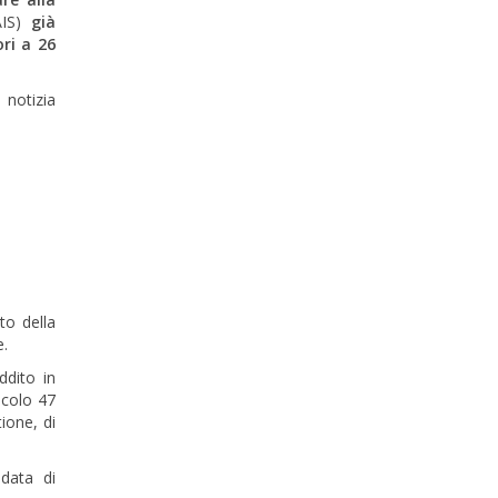
AIS)
già
ri a 26
 notizia
to della
e.
ddito in
icolo 47
ione, di
 data di