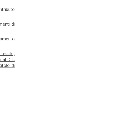
ntributo
amenti di
agamento
tessile,
 al D.L.
itolo di