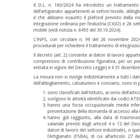
Il D.L. n. 160/2024 ha introdotto un trattamento 
dell’artigianato appartenenti ai settori tessile, abb
e che abbiano esaurito il plafond previsto dalla n
integrazione ordinaria per l’industria (CIGO) e 26 set
mobile (vedi notizia n. 6455 del 30.10.2024).
L’INPS, con circolare n. 99 del 26 novembre 2024, i
procedurali per richiedere il trattamento di integrazio
Il decreto (art. 2) consente ai datori di lavoro appar
comprensivo di contribuzione figurativa, per un pe
entrata in vigore del Decreto Legge) e il 31 dicembr
La misura non si rivolge indistintamente a tutti i dat
dell’abbigliamento, calzaturiero e conciario, sono in
sono classificati dall’Istituto, ai sensi dell’art
svolgono le attività identificate dai codici ATE
hanno una forza occupazionale media inferi
presentazione della domanda di accesso alla m
hanno già raggiunto, alla data di trasmissio
salariale previsti dagli articoli 4 e 12 del 
datori di lavoro del settore industriale), o qu
l’Artigianato (FSBA), di cui all’articolo 27