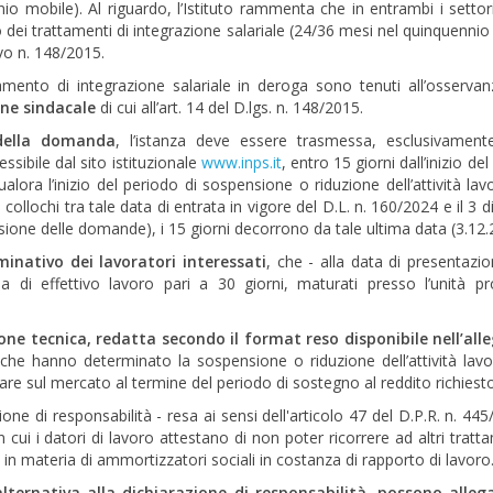
nio mobile). Al riguardo, l’Istituto rammenta che in entrambi i settor
o dei trattamenti di integrazione salariale (24/36 mesi nel quinquennio
ivo n. 148/2015.
tamento di integrazione salariale in deroga sono tenuti all’osservan
ne sindacale
di cui all’art. 14 del D.lgs. n. 148/2015.
della domanda
, l’istanza deve essere trasmessa, esclusivament
sibile dal sito istituzionale
www.inps.it
, entro 15 giorni dall’inizio de
ualora l’inizio del periodo di sospensione o riduzione dell’attività lav
ollochi tra tale data di entrata in vigore del D.L. n. 160/2024 e il 3 
sione delle domande), i 15 giorni decorrono da tale ultima data (3.12.
inativo dei lavoratori interessati
, che - alla data di presentazio
i effettivo lavoro pari a 30 giorni, maturati presso l’unità pr
one tecnica, redatta secondo il format reso disponibile nell’all
i che hanno determinato la sospensione o riduzione dell’attività lavo
are sul mercato al termine del periodo di sostegno al reddito richiesto
e di responsabilità - resa ai sensi dell'articolo 47 del D.P.R. n. 445
n cui i datori di lavoro attestano di non poter ricorrere ad altri tratt
 in materia di ammortizzatori sociali in costanza di rapporto di lavoro
alternativa alla dichiarazione di responsabilità, possono alleg