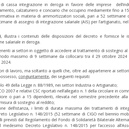
di cassa integrazione in deroga in favore delle imprese dell’ind
igliamento, calzaturiero e conciario che occupino mediamente fino a 15
ormativa in materia di ammortizzatori sociali, pari a 52 settimane 
timane di assegno di integrazione salariale (AIS) per l’artigianato, nel
llustra i contenuti delle disposizioni del decreto e fornisce le is
ne salariale in deroga.
tenenti ai settori in oggetto di accedere al trattamento di sostegno al 
riodo massimo di 9 settimane da collocarsi tra il 29 ottobre 2024 
e 2024.
ori di lavoro, ma soltanto a quelli che, oltre ad appartenere ai settori
 possesso,
congiuntamente
, dei seguenti requisiti:
icolo 49 della Legge n. 88/1989, nei settori Industria o Artigianato;
CO 2007 e relativi CSC riportati nell’allegato n. 1 della circolare in co
ore o pari a 15 dipendenti, rilevata nel semestre precedente alla
isura di sostegno al reddito;
ne dell’istanza, i limiti di durata massima dei trattamenti di inte
Decreto Legislativo n. 148/2015 (52 settimane di CIGO nel biennio mobi
elli previsti dal Regolamento del Fondo di Solidarietà Bilaterale Altern
 del medesimo Decreto Legislativo n. 148/2015 per l’accesso all’As