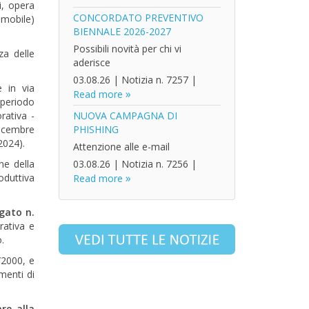
i, opera
CONCORDATO PREVENTIVO
 mobile)
BIENNALE 2026-2027
Possibili novità per chi vi
za delle
aderisce
03.08.26
|
Notizia n. 7257
|
e in via
Read more
l periodo
orativa -
NUOVA CAMPAGNA DI
dicembre
PHISHING
2024).
Attenzione alle e-mail
ne della
03.08.26
|
Notizia n. 7256
|
oduttiva
Read more
egato n.
rativa e
.
/2000, e
amenti di
.
are alla