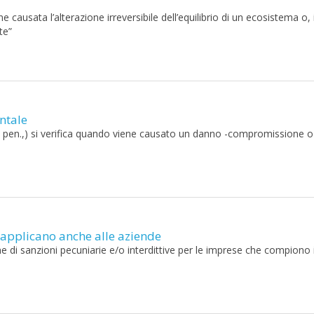
ne causata l’alterazione irreversibile dell’equilibrio di un ecosistema o, 
te”
ntale
od. pen.,) si verifica quando viene causato un danno -compromissione o
si applicano anche alle aziende
ne di sanzioni pecuniarie e/o interdittive per le imprese che compiono 