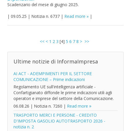
Scadenzario del mese di giugno 2025.
|
09.05.25
|
Notizia n. 6737
|
Read more
|
<<
<
1
2
3
[
4
]
5
6
7
8
>
>>
Ultime notizie di InformaImpresa
AI ACT - ADEMPIMENTI PER IL SETTORE
COMUNICAZIONE – Prime indicazioni
Regolamento UE sull'intelligenza artificiale -
Confartigianato diffonde le prime indicazioni utili agli
operatori e imprese del settore della Comunicazione.
06.08.26
|
Notizia n. 7260
|
Read more
TRASPORTO MERCI E PERSONE - CREDITO
D'IMPOSTA GASOLIO AUTOTRASPORTO 2026 -
notizia n. 2