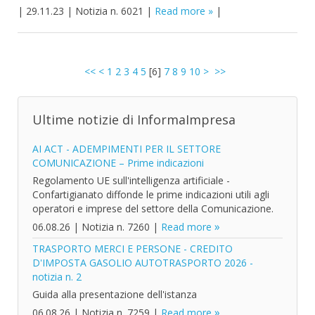
|
29.11.23
|
Notizia n. 6021
|
Read more
|
<<
<
1
2
3
4
5
[
6
]
7
8
9
10
>
>>
Ultime notizie di InformaImpresa
AI ACT - ADEMPIMENTI PER IL SETTORE
COMUNICAZIONE – Prime indicazioni
Regolamento UE sull'intelligenza artificiale -
Confartigianato diffonde le prime indicazioni utili agli
operatori e imprese del settore della Comunicazione.
06.08.26
|
Notizia n. 7260
|
Read more
TRASPORTO MERCI E PERSONE - CREDITO
D'IMPOSTA GASOLIO AUTOTRASPORTO 2026 -
notizia n. 2
Guida alla presentazione dell'istanza
06.08.26
|
Notizia n. 7259
|
Read more