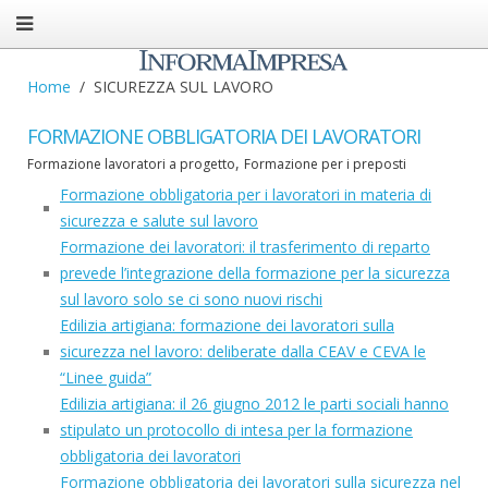
Home
SICUREZZA SUL LAVORO
FORMAZIONE OBBLIGATORIA DEI LAVORATORI
,
Formazione lavoratori a progetto
Formazione per i preposti
Formazione obbligatoria per i lavoratori in materia di
sicurezza e salute sul lavoro
Formazione dei lavoratori: il trasferimento di reparto
prevede l’integrazione della formazione per la sicurezza
sul lavoro solo se ci sono nuovi rischi
Edilizia artigiana: formazione dei lavoratori sulla
sicurezza nel lavoro: deliberate dalla CEAV e CEVA le
“Linee guida”
Edilizia artigiana: il 26 giugno 2012 le parti sociali hanno
stipulato un protocollo di intesa per la formazione
obbligatoria dei lavoratori
Formazione obbligatoria dei lavoratori sulla sicurezza nel