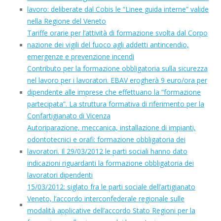
lavoro: deliberate dal Cobis le “Linee guida interne” valide
nella Regione del Veneto
Tariffe orarie per l’attività di formazione svolta dal Corpo
nazione dei vigili del fuoco agli addetti antincendio,
emergenze e prevenzione incendi
Contributo per la formazione obbligatoria sulla sicurezza
nel lavoro per i lavoratori. EBAV erogherà 9 euro/ora per
dipendente alle imprese che effettuano la “formazione
partecipata”. La struttura formativa di riferimento per la
Confartigianato di Vicenza
Autoriparazione, meccanica, installazione di impianti,
odontotecnici e orafi: formazione obbligatoria dei
lavoratori. Il 29/03/2012 le parti sociali hanno dato
indicazioni riguardanti la formazione obbligatoria dei
lavoratori dipendenti
15/03/2012: siglato fra le parti sociale dell’artigianato
Veneto, l’accordo interconfederale regionale sulle
modalità applicative dell’accordo Stato Regioni per la