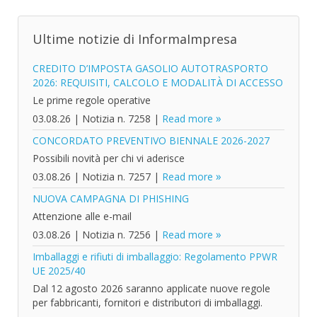
Ultime notizie di InformaImpresa
CREDITO D’IMPOSTA GASOLIO AUTOTRASPORTO
2026: REQUISITI, CALCOLO E MODALITÀ DI ACCESSO
Le prime regole operative
03.08.26
|
Notizia n. 7258
|
Read more
CONCORDATO PREVENTIVO BIENNALE 2026-2027
Possibili novità per chi vi aderisce
03.08.26
|
Notizia n. 7257
|
Read more
NUOVA CAMPAGNA DI PHISHING
Attenzione alle e-mail
03.08.26
|
Notizia n. 7256
|
Read more
Imballaggi e rifiuti di imballaggio: Regolamento PPWR
UE 2025/40
Dal 12 agosto 2026 saranno applicate nuove regole
per fabbricanti, fornitori e distributori di imballaggi.