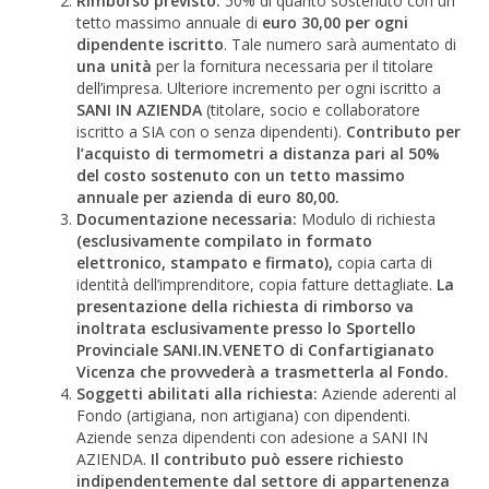
Rimborso previsto:
50% di quanto sostenuto con un
tetto massimo annuale di
euro 30,00 per ogni
dipendente iscritto
. Tale numero sarà aumentato di
una unità
per la fornitura necessaria per il titolare
dell’impresa. Ulteriore incremento per ogni iscritto a
SANI IN AZIENDA
(titolare, socio e collaboratore
iscritto a SIA con o senza dipendenti).
Contributo per
l’acquisto di termometri a distanza pari al 50%
del costo sostenuto con un tetto massimo
annuale per azienda di euro 80,00.
Documentazione necessaria:
Modulo di richiesta
(esclusivamente compilato in formato
elettronico, stampato e firmato),
copia carta di
identità dell’imprenditore, copia fatture dettagliate.
La
presentazione della richiesta di rimborso va
inoltrata esclusivamente presso lo Sportello
Provinciale SANI.IN.VENETO di Confartigianato
Vicenza che provvederà a trasmetterla al Fondo.
Soggetti abilitati alla richiesta:
Aziende aderenti al
Fondo (artigiana, non artigiana) con dipendenti.
Aziende senza dipendenti con adesione a SANI IN
AZIENDA.
Il contributo può essere richiesto
indipendentemente dal settore di appartenenza