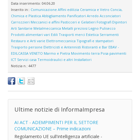
Data inserimento:
04.06.20
Inserito in::
Comunicazione
Affini edilizia
Ceramica e Vetro
Concia,
Chimica e Plastica
Abbigliamento
Panificatori
Arredo
Acconciatori
Carrozzieri
Meccanici e affini
Pasticceri e Gelatieri
Fotografi
Dipintori
Arti Sanitarie
Metalmeccanica
Metalli preziosi
Legno
Pulisecco
Prodotti alimentari vari
Edili
Trasporti merci
Estetica
Serramenti
Restauro e Arti varie
Elettromeccanica
Tipografi e stampatori
Trasporto persone
Elettricisti e Antennisti
Ristoranti e Bar
EBAV -
EDILCASSA VENETO
Marmo e Pietra
Movimento terra
Posa pavimenti
ICT
Servizi casa
Termoidraulici e altri Installatori
Notizia n.:
4477
Ultime notizie di InformaImpresa
AI ACT - ADEMPIMENTI PER IL SETTORE
COMUNICAZIONE – Prime indicazioni
Regolamento UE sull'intelligenza artificiale -