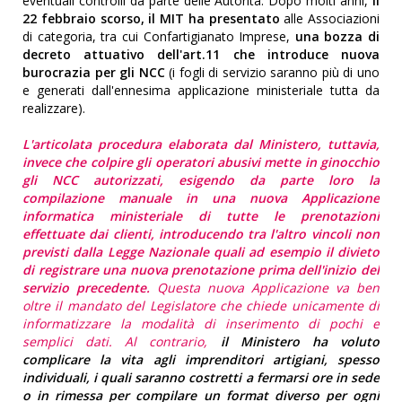
eventuali controlli da parte delle Autorità. Dopo molti anni,
il
22 febbraio scorso, il MIT ha presentato
alle Associazioni
di categoria, tra cui Confartigianato Imprese,
una bozza di
decreto attuativo dell'art.11
che introduce nuova
burocrazia per gli NCC
(i fogli di servizio saranno più di uno
e generati dall'ennesima applicazione ministeriale tutta da
realizzare).
L'articolata procedura elaborata dal Ministero, tuttavia,
invece che colpire gli operatori abusivi mette in ginocchio
gli NCC autorizzati, esigendo da parte loro la
compilazione manuale in una nuova Applicazione
informatica ministeriale di tutte le prenotazioni
effettuate dai clienti, introducendo tra l'altro vincoli non
previsti dalla Legge Nazionale quali ad esempio il divieto
di registrare una nuova prenotazione prima dell'inizio del
servizio precedente.
Questa nuova Applicazione va ben
oltre il mandato del Legislatore che chiede unicamente di
informatizzare la modalità di inserimento di pochi e
semplici dati. Al contrario,
il Ministero ha voluto
complicare la vita agli imprenditori artigiani, spesso
individuali, i quali saranno costretti a fermarsi ore in sede
o in rimessa per compilare un format diverso per ogni