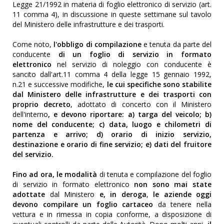
Legge 21/1992 in materia di foglio elettronico di servizio (art.
11 comma 4), in discussione in queste settimane sul tavolo
del Ministero delle infrastrutture e dei trasporti.
Come noto,
l'obbligo di compilazione
e tenuta da parte del
conducente
di un
foglio di servizio in formato
elettronico
nel servizio di noleggio con conducente è
sancito dall'art.11 comma 4 della legge 15 gennaio 1992,
n.21 e successive modifiche,
le cui specifiche sono stabilite
dal Ministero delle infrastrutture e dei trasporti con
proprio decreto
, adottato di concerto con il Ministero
dell'interno
, e devono riportare:
a) targa del veicolo; b)
nome del conducente; c) data, luogo e chilometri di
partenza e arrivo; d) orario di inizio servizio,
destinazione e orario di fine servizio; e) dati del fruitore
del servizio.
Fino ad ora, le modalità
di tenuta e compilazione del foglio
di servizio in formato elettronico
non sono mai state
adottate
dal Ministero
e, in deroga
,
le aziende oggi
devono compilare un foglio cartaceo
da tenere nella
vettura e in rimessa in copia conforme, a disposizione di