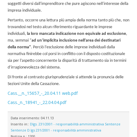
soggetti diversi dall'imprenditore che pure agiscono nell'interesse della
impresa individuale.
Pertanto, occorre una lettura più ampia della norma tanto più che, non
trovandosi nel testo alcun riferimento riguardante le imprese
individuali,
la loro mancata indicazione non equivale ad esclusione
,
ma, semmai “
ad un’implicita inclusione nell'area dei destinatari
della norma”
. Perciò l’esclusione delle imprese individuali dalla
normativa finirebbe col porsi in conflitto con il disposto costituzionale
sia per l’aspetto concernente la disparità di trattamento sia in termini
d’irragionevolezza del sistema.
Di fronte al contrasto giurisprudenziale si attende la pronuncia delle
Sezioni Unite della Cassazione.
Cass.__n._15657_-_20.04.11 web.pdf
Cass._n._18941_-_22.04.04.pdf
Data inserimento:
04.11.13
Inserito in::
Dlgs. 231/2001 - responsabilità amministrativa
Sentenze
Sentenze
D.lgs 231/2001 - responsabilità amministrativa
Notizia n.:
1200