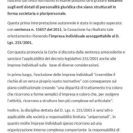
nascenti dal testo normativo in esame possono farsi gravare
soltanto
sugli enti dotati di personalità giuridica che siano strutturati in
forma societaria o pluripersonale.
Questa prima interpretazione autorevole è stata in seguito superata:
con
sentenza n. 15657 del 2011
, la Cassazione ha ribaltato tale
orientamento ritenendo
l’impresa individuale assoggettabile al D.
Lgs. 231/2001.
Con questa pronuncia la Corte si discosta dalla sentenza antecedente e
sancisce l’applicabilità del decreto legislativo 231/2001 anche alle
imprese individuali sulla base di diverse considerazioni.
In primo luogo, l’esclusione delle imprese individuali “creerebbe il
rischio di un vero e proprio vuoto normativo” con conseguenze sul
piano costituzionale creando “una disparità di trattamento tra coloro
che ricorrono a forme semplici d’impresa e coloro che, per svolgere
l'attività, ricorrono a strutture ben più complesse ed articolate”.
Inoltre, la disciplina dettata dal D. Lgs. n. 231/2001 è senz'altro
applicabile alle società a responsabilità limitata "unipersonali", in
quanto molte imprese individuali spesso ricorrono ad una
organizzazione interna complessa comportante la responsabilità di