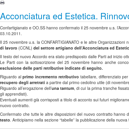
Acconciatura ed Estetica. Rinnovo
Confartigianato e OO.SS hanno confermato il 25 novembre u.s. l’Accordo 
03.10.2011.
Il 25 novembre u.s. la CONFARTIGIANATO e le altre Organizzazioni nazio
di lavoro
(CCNL)
del settore artigiano dell’Acconciatura ed Esteti
Il testo del nuovo Accordo era stato predisposto dalle Parti ad inizio ot
Le Parti con la sottoscrizione del 25 novembre hanno anche conc
esclusione delle parti retributive indicate di seguito.
Riguardo al
primo incremento retributivo
tabellare, differenziato per
recupero degli arretrati
a partire dal primo cedolino utile (di novembr
Riguardo all’erogazione dell’
una tantum
, di cui la prima tranche fiss
gli apprendisti).
Eventuali aumenti già corrisposti a titolo di acconto sui futuri miglioram
nuovo contratto.
Confermato che tutte le altre disposizioni del nuovo contratto hanno
testo
. Anticipiamo nella sezione “tabelle” la pubblicazione della nuova t