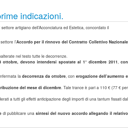
rime indicazioni.
ettore artigiano dell’Acconciatura ed Estetica, concordato il
ettore l’
Accordo per il rinnovo del
Contratto Collettivo Nazional
alterate nel testo tutte le decorrenze.
03 ottobre, devono intendersi spostate al 1° dicembre 2011
,
con
confermata la
decorrenza da ottobre
, con
erogazione dell’aumento e
tribuzione del mese di dicembre
. Tale trance è pari a 110 € (77 € pe
i a tutti gli effetti anticipazione degli importi di una tantum fissati dal
e
di pubblicare una
sintesi del nuovo accordo allegando il relativ