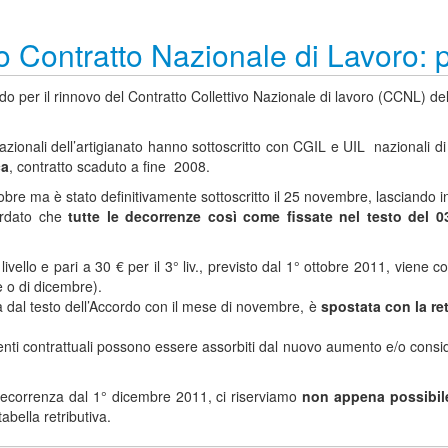
 Contratto Nazionale di Lavoro: p
per il rinnovo del Contratto Collettivo Nazionale di lavoro (CCNL) del s
nali dell’artigianato hanno sottoscritto con CGIL e UIL nazionali di s
ca
, contratto scaduto a fine 2008.
tobre ma è stato definitivamente sottoscritto il 25 novembre, lasciando in
ordato che
tutte le decorrenze così come fissate nel testo del 
 livello e pari a 30 € per il 3° liv., previsto dal 1° ottobre 2011, viene 
e o di dicembre).
ata dal testo dell’Accordo con il mese di novembre, è
spostata con la re
enti contrattuali possono essere assorbiti dal nuovo aumento e/o considerat
 decorrenza dal 1° dicembre 2011, ci riserviamo
non appena possibil
abella retributiva.