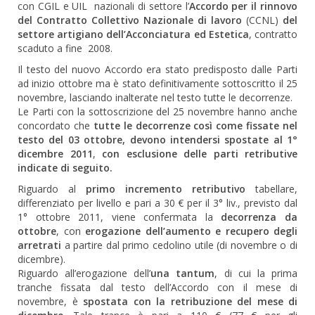
con CGIL e UIL nazionali di settore l’
Accordo per il rinnovo
del
Contratto Collettivo Nazionale di lavoro
(CCNL)
del
settore artigiano dell’Acconciatura ed Estetica
, contratto
scaduto a fine 2008.
Il testo del nuovo Accordo era stato predisposto dalle Parti
ad inizio ottobre ma è stato definitivamente sottoscritto il 25
novembre, lasciando inalterate nel testo tutte le decorrenze.
Le Parti con la sottoscrizione del 25 novembre hanno anche
concordato che
tutte le decorrenze così come fissate nel
testo del 03 ottobre, devono intendersi spostate al 1°
dicembre 2011
,
con esclusione delle parti retributive
indicate di seguito.
Riguardo al
primo incremento retributivo
tabellare,
differenziato per livello e pari a 30 € per il 3° liv., previsto dal
1° ottobre 2011, viene confermata la
decorrenza da
ottobre
, con
erogazione dell’aumento e recupero degli
arretrati
a partire dal primo cedolino utile (di novembre o di
dicembre).
Riguardo all’erogazione dell’
una tantum
, di cui la prima
tranche fissata dal testo dell’Accordo con il mese di
novembre, è
spostata con la retribuzione del mese di