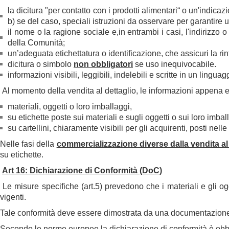
la dicitura "per contatto con i prodotti alimentari“ o un'indica
b) se del caso, speciali istruzioni da osservare per garantire
il nome o la ragione sociale e,in entrambi i casi, l'indirizzo 
della Comunità;
un’adeguata etichettatura o identificazione, che assicuri la rin
dicitura o simbolo
non obbligatori
se uso inequivocabile.
informazioni visibili, leggibili, indelebili e scritte in un ling
Al momento della vendita al dettaglio, le informazioni appena e
materiali, oggetti o loro imballaggi,
su etichette poste sui materiali e sugli oggetti o sui loro imbal
su cartellini, chiaramente visibili per gli acquirenti, posti nel
Nelle fasi della
commercializzazione diverse dalla vendita al
su etichette.
Art 16: Dichiarazione di Conformità (DoC)
Le misure specifiche (art.5) prevedono che i materiali e gli o
vigenti.
Tale conformità deve essere dimostrata da una documentazione a
Secondo le norme europee la dichiarazione di conformità è obbli