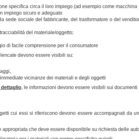
zione specifica circa il loro impiego (ad esempio come macchina da 
 un impiego sicuro e adeguato
o la sede sociale del fabbricante, del trasformatore o del vendito
tracciabilità del materiale/oggetto;
uaggio di facile comprensione per il consumatore
lencate devono essere visibili su:
laggi,
le immediate vicinanze dei materiali e degli oggetti
 dettaglio
, le informazioni devono essere visibili sui documenti
ggetti cui essi si riferiscono devono essere accompagnati da una
ppropriata che deve essere disponibile su richiesta delle auto
gatoria per i materiali con norme specifiche quindi: