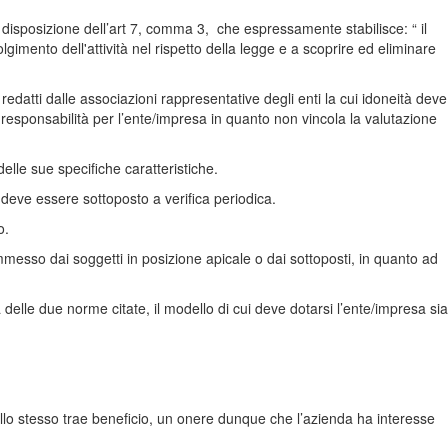
a disposizione dell’art 7, comma 3, che espressamente stabilisce: “ il
gimento dell'attività nel rispetto della legge e a scoprire ed eliminare
redatti dalle associazioni rappresentative degli enti la cui idoneità deve
 responsabilità per l’ente/impresa in quanto non vincola la valutazione
lle sue specifiche caratteristiche.
 deve essere sottoposto a verifica periodica.
o.
messo dai soggetti in posizione apicale o dai sottoposti, in quanto ad
delle due norme citate, il modello di cui deve dotarsi l’ente/impresa sia
lo stesso trae beneficio, un onere dunque che l’azienda ha interesse