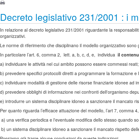
Decreto legislativo 231/2001 : i m
In relazione al decreto legislativo 231/2001 riguardante la responsabili
organizzativi.
Le norme di riferimento che disciplinano il modello organizzativo sono gli
In particolare l’art. 6, comma 2, lett. a, b, c, d, e, individua
il conten
a) individuare le attività nel cui ambito possono essere commessi reati;
b) prevedere specifici protocolli diretti a programmare la formazione e l'
c) individuare modalità di gestione delle risorse finanziarie idonee ad 
d) prevedere obblighi di informazione nei confronti dell'organismo depu
e) introdurre un sistema disciplinare idoneo a sanzionare il mancato ris
Per quanto riguarda l’efficace attuazione del modello, l’art 7, comma 4,
a) una verifica periodica e l'eventuale modifica dello stesso quando son
b) un sistema disciplinare idoneo a sanzionare il mancato rispetto dell
Possiamo già trarre alcune conclusioni da queste indicazioni.