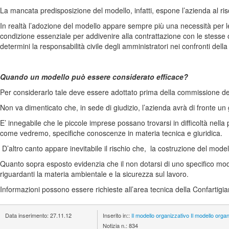
La mancata predisposizione del modello, infatti, espone l’azienda al ri
In realtà l’adozione del modello appare sempre più una necessità per l
condizione essenziale per addivenire alla contrattazione con le stesse 
determini la responsabilità civile degli amministratori nei confronti dell
Quando un modello può essere considerato efficace?
Per considerarlo tale deve essere adottato prima della commissione del f
Non va dimenticato che, in sede di giudizio, l’azienda avrà di fronte un 
E’ innegabile che le piccole imprese possano trovarsi in difficoltà nella 
come vedremo, specifiche conoscenze in materia tecnica e giuridica.
D’altro canto appare inevitabile il rischio che, la costruzione del mo
Quanto sopra esposto evidenzia che il non dotarsi di uno specifico mode
riguardanti la materia ambientale e la sicurezza sul lavoro.
Informazioni possono essere richieste all’area tecnica della Confartigi
Data inserimento:
27.11.12
Inserito in::
Il modello organizzativo
Il modello orga
Notizia n.:
834