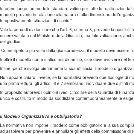
In primo luogo, un modello standard valido per tutte le realtà aziendali
modello prevede in relazione alla natura e alla dimensione dell'organizza
tempestivamente situazioni di rischio.”
Vale la pena di evidenziare che l’art. 6, comma 3, prevede la possibilità
essere valutata dal Ministero della Giustizia, ma tale validazione, anc
del giudice.
Come ripetuto più volte dalla giurisprudenza, il modello deve essere “c
Inoltre il modello non è statico ma dinamico, cioè deve evolvere nel tem
Infine, perché svolga pienamente la sua efficacia, il modello organizz
Non appare chiaro, invece, se la normativa preveda due tipologie di mod
una prima lettura gli articoli 6 e 7 sembrano individuare due distinti mo
In proposito autorevoli opinioni (vedi Circolare della Guardia di Finanza
unico e costruito in modo da soddisfare contemporaneamente le esigenze
Il Modello Organizzativo è obbligatorio?
La normativa non impone il modello come obbligatorio e la sua compila
ad assolvere per prevenire e annullare gli effetti della commissione di 