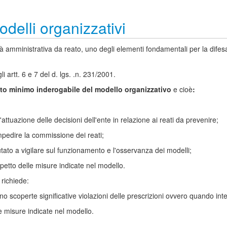
odelli organizzativi
tà amministrativa da reato, uno degli elementi fondamentali per la difesa
 artt. 6 e 7 del d. lgs. .n. 231/2001.
uto minimo inderogabile del modello organizzativo
e cioè
:
attuazione delle decisioni dell'ente in relazione ai reati da prevenire;
impedire la commissione dei reati;
tato a vigilare sul funzionamento e l'osservanza dei modelli;
petto delle misure indicate nel modello.
 richiede:
o scoperte significative violazioni delle prescrizioni ovvero quando int
e misure indicate nel modello.