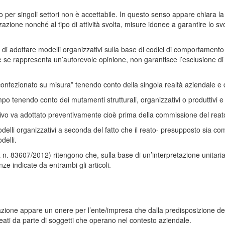
 o per singoli settori non è accettabile. In questo senso appare chiara l
zione nonché al tipo di attività svolta, misure idonee a garantire lo svol
 di adottare modelli organizzativi sulla base di codici di comportamento 
he se rappresenta un’autorevole opinione, non garantisce l’esclusione di
onfezionato su misura” tenendo conto della singola realtà aziendale e de
po tenendo conto dei mutamenti strutturali, organizzativi o produttivi e
ativo va adottato preventivamente cioè prima della commissione del reat
elli organizzativi a seconda del fatto che il reato- presupposto sia com
delli.
 n. 83607/2012) ritengono che, sulla base di un’interpretazione unitaria 
 indicate da entrambi gli articoli.
zione appare un onere per l’ente/impresa che dalla predisposizione del
reati da parte di soggetti che operano nel contesto aziendale.