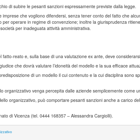
schio di subire le pesanti sanzioni espressamente previste dalla legge.
e imprese che vogliono difendersi, senza tener conto del fatto che alcu
o per operare in regime di convenzione; inoltre la giurisprudenza ritie
a società per inadeguata attività amministrativa.
atto-reato e, sulla base di una valutazione ex ante, deve considerarsi a
giudice che dovrà valutare l’idoneità del modello e la sua efficace attua
predisposizione di un modello il cui contenuto e la cui disciplina sono spe
dello organizzativo venga percepita dalle aziende semplicemente come u
llo organizzativo, può comportare pesanti sanzioni anche a carico dell’
anato di Vicenza (tel. 0444 168357 – Alessandra Cargiolli).
nizzativo