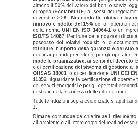
almeno il 50% del valore dei beni e servizi ogg
europea (
Ecolabel UE
) ai sensi del regolame
novembre 2009.
Nei contratti relativi a lavo
rinnovo è ridotto del 15%
per gli operatori e
della norma
UNI EN ISO 14064-1
o un'impron
ISO/TS 14067
. Per fruire delle riduzioni di cui
possesso dei relativi requisiti e lo documenta
forniture, l'importo della garanzia e del suo
di cui ai periodi precedenti, per gli operator
modello organizzativo, ai sensi del decreto le
o di
certificazione del sistema di gestione a tu
OHSAS 18001
, o di certificazione
UNI CEI EN
11352
riguardante la certificazione di operativi
dei servizi energetici e per gli operatori econom
gestione della sicurezza delle informazioni.
Tutte le riduzioni sopra evidenziate si applican
1.
Rimane comunque da chiarire se il riferimento a
all’ambiente o all’intero corpo dei reati ad esso ri