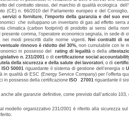
etto del contratto stesso, del marchio di qualità ecologica dell
nto (CE) n. 66/2010 del Parlamento europeo e del Consiglio,
ri, servizi o forniture, l'importo della garanzia e del suo ev
conomici che sviluppano un inventario di gas ad effetto serra a
ta climatica (carbon footprint) di prodotto ai sensi della no
 al presente comma, l'operatore economico segnala, in sede di off
 nei modi prescritti dalle norme vigenti
. Nei contratti di se
 eventuale rinnovo è ridotto del 30%,
non cumulabile con le ri
i economici in possesso del
rating di legalità
o della a
ttestazi
gislativo n. 231/2001
o di
certificazione social accountabili
tela della sicurezza e della salute dei lavoratori
, o di
certifi
 ISO 50001
riguardante il sistema di gestione dell'energia o
U
tà in qualità di ESC (Energy Service Company) per l'offerta qua
ici in possesso della certificazione
ISO 27001
riguardante il si
o anche alle garanzie definitive, come previsto dall’articolo 10
l modello organizzativo 231/2001 è riferito alla sicurezza sul 
ferito.