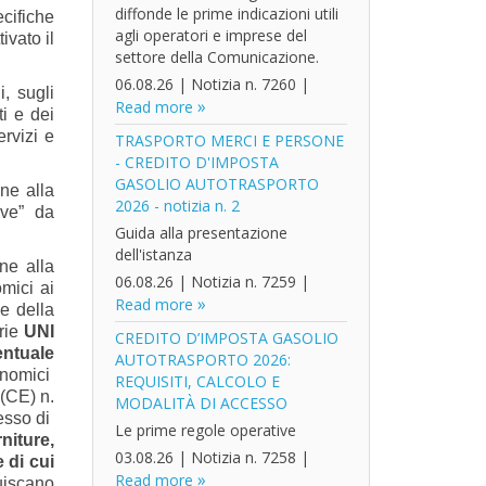
diffonde le prime indicazioni utili
cifiche
agli operatori e imprese del
ivato il
settore della Comunicazione.
06.08.26
|
Notizia n. 7260
|
, sugli
Read more
ti e dei
ervizi e
TRASPORTO MERCI E PERSONE
- CREDITO D'IMPOSTA
GASOLIO AUTOTRASPORTO
one alla
2026 - notizia n. 2
ive” da
Guida alla presentazione
dell'istanza
ne alla
06.08.26
|
Notizia n. 7259
|
mici ai
Read more
e della
erie
UNI
CREDITO D’IMPOSTA GASOLIO
entuale
AUTOTRASPORTO 2026:
conomici
REQUISITI, CALCOLO E
 (CE) n.
MODALITÀ DI ACCESSO
esso di
Le prime regole operative
niture,
03.08.26
|
Notizia n. 7258
|
 di cui
Read more
tuiscano