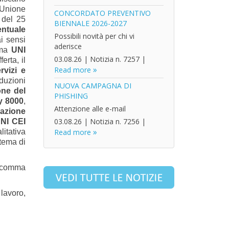
'Unione
CONCORDATO PREVENTIVO
 del 25
BIENNALE 2026-2027
entuale
Possibili novità per chi vi
i sensi
aderisce
rma
UNI
03.08.26
|
Notizia n. 7257
|
erta, il
Read more
rvizi e
duzioni
NUOVA CAMPAGNA DI
one del
PHISHING
ty 8000
,
Attenzione alle e-mail
cazione
03.08.26
|
Notizia n. 7256
|
NI CEI
litativa
Read more
stema di
3, comma
lavoro,