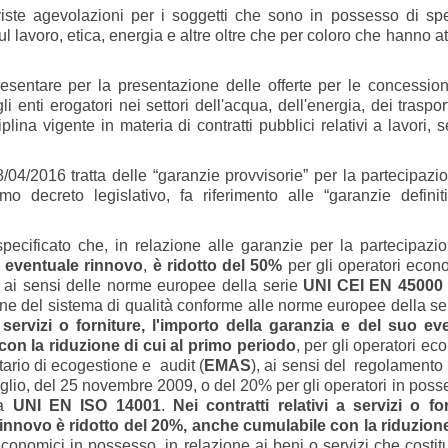
viste agevolazioni per i soggetti che sono in possesso di spe
l lavoro, etica, energia e altre oltre che per coloro che hanno att
esentare per la presentazione delle offerte per le concessioni
 enti erogatori nei settori dell'acqua, dell'energia, dei traspor
plina vigente in materia di contratti pubblici relativi a lavori, s
8/04/2016 tratta delle “garanzie provvisorie” per la partecipazi
o decreto legislativo, fa riferimento alle “garanzie definit
specificato che, in relazione alle garanzie per la partecipazio
o eventuale rinnovo
,
è ridotto del 50%
per gli operatori econo
i, ai sensi delle norme europee della serie
UNI CEI EN 45000
zione del sistema di qualità conforme alle norme europee della s
i, servizi o forniture, l'importo della garanzia e del suo ev
con la riduzione di cui al primo periodo
, per gli operatori e
ario di ecogestione e audit (
EMAS
), ai sensi del regolamento
io, del 25 novembre 2009, o del 20% per gli operatori in poss
ma
UNI EN ISO 14001
.
Nei contratti relativi a servizi o for
rinnovo è ridotto del 20%, anche cumulabile con la riduzione
 economici in possesso, in relazione ai beni o servizi che costi