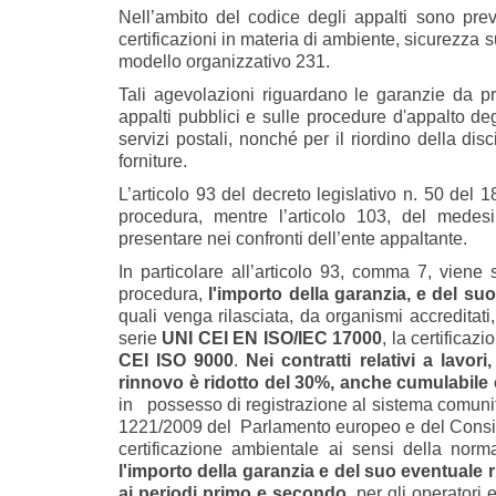
Nell’ambito del codice degli appalti sono pre
certificazioni in materia di ambiente, sicurezza su
modello organizzativo 231.
Tali agevolazioni riguardano le garanzie da pr
appalti pubblici e sulle procedure d'appalto degli
servizi postali, nonché per il riordino della disci
forniture.
L’articolo 93 del decreto legislativo n. 50 del 1
procedura, mentre l’articolo 103, del medesim
presentare nei confronti dell’ente appaltante.
In particolare all’articolo 93, comma 7, viene 
procedura,
l
'importo della garanzia, e del su
quali venga rilasciata, da organismi accreditat
serie
UNI CEI EN ISO/IEC 17000
, la certifica
CEI ISO 9000
.
Nei contratti relativi a lavor
rinnovo è ridotto del 30%, anche cumulabile 
in possesso di registrazione al sistema comunit
1221/2009 del Parlamento europeo e del Consigl
certificazione ambientale ai sensi della nor
l'importo della garanzia e del suo eventuale 
ai periodi primo e secondo
, per gli operatori