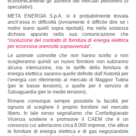
economicamente gli aumenti del mercato petrolifero (o
speculativi).
META ENERGIA S.p.A. si è probabilmente trovata
anch’essa in difficoltà (ovviamente è difficile dire se i
motivi siano quelli sopra riportati), ma nella sostanza
dichiara appunto nella sua comunicazione che
“
risoluzione del contratto di fornitura di energia elettrica
per eccessiva onerosità sopravvenuta
”.
Le aziende coinvolte che non hanno scelto o non
sceglieranno quindi un nuovo fornitore non subiranno
alcuna interruzione, ma le tariffe della fornitura di
energia elettrica saranno quelle definite dall’Autorità per
l’energia con riferimento al mercato di Maggior Tutela
(per le basse tensioni), o quelle per il servizio di
Salvaguardia (per le medie tensioni).
Rimane comunque sempre possibile la facoltà per
ognuno di scegliere il proprio fornitore nel mercato
libero. In tale senso segnaliamo che Confartigianato
Vicenza sostiene e promuove il CAEM che è un
consorzio cui aderiscono circa 8.000 imprese, che attiva
le forniture di energia elettrica e di gas negoziandole