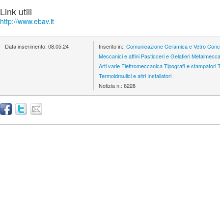
Link utili
http://www.ebav.it
Data inserimento:
08.05.24
Inserito in::
Comunicazione
Ceramica e Vetro
Conci
Meccanici e affini
Pasticceri e Gelatieri
Metalmecca
Arti varie
Elettromeccanica
Tipografi e stampatori
Termoidraulici e altri Installatori
Notizia n.:
6228